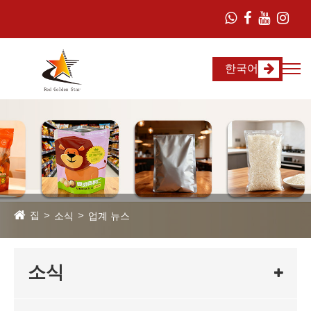
한국어
집
소식
업계 뉴스
소식