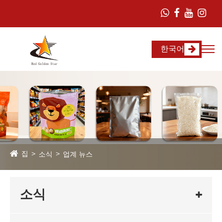
한국어
집
소식
업계 뉴스
소식