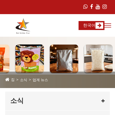
한국어
집
소식
업계 뉴스
소식