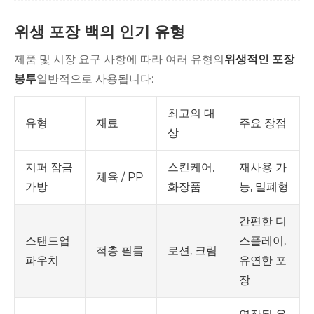
위생 포장 백의 인기 유형
제품 및 시장 요구 사항에 따라 여러 유형의
위생적인 포장
봉투
일반적으로 사용됩니다:
최고의 대
유형
재료
주요 장점
상
스킨케어,
재사용 가
지퍼 잠금
체육 / PP
화장품
능, 밀폐형
가방
간편한 디
스플레이,
스탠드업
적층 필름
로션, 크림
유연한 포
파우치
장