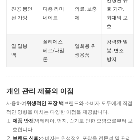
연장된 유
다층 라미
의료, 보충
효 기간,
진공 봉인
네이트
제
최대의 보
된 가방
호
폴리에스
강력한 밀
일회용 위
열 밀봉
테르/나일
봉, 변조
생용품
백
론
방지
개인 관리 제품의 이점
사용하여
위생적인 포장 백
브랜드와 소비자 모두에게 직접
적인 영향을 미치는 다양한 이점을 제공합니다.
제품 안전:
박테리아, 먼지, 습기로 인한 오염으로부터 보
호합니다.
브랜드 신뢰:
소비자는 위생적인 ​​포장을 전문성 및 관리